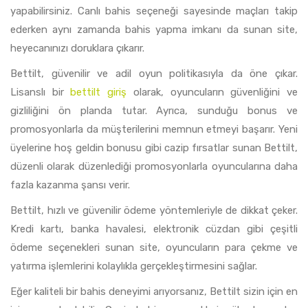
yapabilirsiniz. Canlı bahis seçeneği sayesinde maçları takip
ederken aynı zamanda bahis yapma imkanı da sunan site,
heyecanınızı doruklara çıkarır.
Bettilt, güvenilir ve adil oyun politikasıyla da öne çıkar.
Lisanslı bir
bettilt giriş
olarak, oyuncuların güvenliğini ve
gizliliğini ön planda tutar. Ayrıca, sunduğu bonus ve
promosyonlarla da müşterilerini memnun etmeyi başarır. Yeni
üyelerine hoş geldin bonusu gibi cazip fırsatlar sunan Bettilt,
düzenli olarak düzenlediği promosyonlarla oyuncularına daha
fazla kazanma şansı verir.
Bettilt, hızlı ve güvenilir ödeme yöntemleriyle de dikkat çeker.
Kredi kartı, banka havalesi, elektronik cüzdan gibi çeşitli
ödeme seçenekleri sunan site, oyuncuların para çekme ve
yatırma işlemlerini kolaylıkla gerçekleştirmesini sağlar.
Eğer kaliteli bir bahis deneyimi arıyorsanız, Bettilt sizin için en