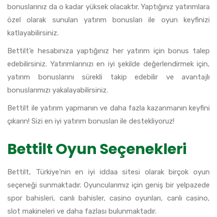
bonuslarınız da o kadar yüksek olacaktır. Yaptığınız yatırımlara
özel olarak sunulan yatırım bonusları ile oyun keyfinizi
katlayabilirsiniz.
Bettilt’e hesabınıza yaptığınız her yatırım için bonus talep
edebilirsiniz. Yatırımlarınızı en iyi şekilde değerlendirmek için,
yatırım bonuslarını sürekli takip edebilir ve avantajlı
bonuslarımızı yakalayabilirsiniz.
Bettilt ile yatırım yapmanın ve daha fazla kazanmanın keyfini
çıkarın! Sizi en iyi yatırım bonusları ile destekliyoruz!
Bettilt Oyun Seçenekleri
Bettilt, Türkiye’nin en iyi iddaa sitesi olarak birçok oyun
seçeneği sunmaktadır. Oyuncularımız için geniş bir yelpazede
spor bahisleri, canlı bahisler, casino oyunları, canlı casino,
slot makineleri ve daha fazlası bulunmaktadır.