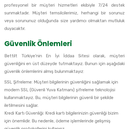
profesyonel bir müşteri hizmetleri ekibiyle 7/24 destek
sunmaktadır. Müşteri temsilcilerimiz, herhangi bir sorunuz
veya sorununuz olduğunda size yardımcı olmaktan mutluluk
duyacaktır.
Güvenlik Önlemleri
Bettilt Türkiye’nin En İyi İddaa Sitesi olarak, müşteri
güvenliğini en üst düzeyde tutmaktayız. Bunun için aşağıdaki
güvenlik önlemlerini almış bulunmaktayız:
SSL Şifreleme: Müşteri bilgilerinin güvenliğini sağlamak için
modern SSL (Güvenli Yuva Katmanı) şifreleme teknolojisi
kullanmaktayız. Bu, müşteri bilgilerinin güvenli bir şekilde
iletilmesini sağlar.
Kredi Kartı Güvenliği: Kredi kartı bilgilerinizin güvenliği bizim
için önemlidir. Bu nedenle, ödeme işlemlerinde gelişmiş
güvenlik protokollerini kullanırız.