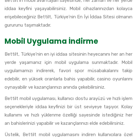
Bettilt’in mobil avantajları sayesinde, her zaman ve her yerde
iddaa keyfini yaşayabilirsiniz. Mobil cihazlarınızdan kolayca
erişebileceğiniz Bettilt, Türkiye’nin En İyi İddaa Sitesi olmanın
gururunu taşımaktadır.
Mobil Uygulama İndirme
Bettilt, Türkiye’nin en iyi iddaa sitesinin heyecanını her an her
yerde yaşamanız için mobil uygulama sunmaktadır. Mobil
uygulamamızı indirerek, favori spor müsabakalarını takip
edebilir, en yüksek oranlarla bahis yapabilir, casino oyunlarını
oynayabilir ve kazançlarınızı anında çekebilirsiniz.
Bettilt mobil uygulaması, kullanıcı dostu arayüzü ve hızlı işlem
seçenekleriyle iddaa keyfinizi bir üst seviyeye taşıyor. Kolay
kullanımı ve hızlı yüklenme özelliği sayesinde istediğiniz her
an bahislerinizi yapabilir ve kazançlarınızı elde edebilirsiniz.
Üstelik, Bettilt mobil uygulamasını indiren kullanıcılara özel