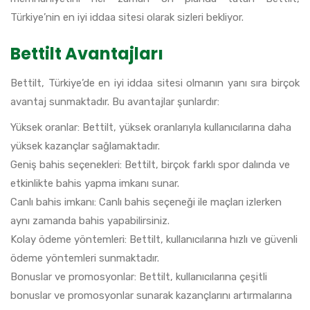
Türkiye’nin en iyi iddaa sitesi olarak sizleri bekliyor.
Bettilt Avantajları
Bettilt, Türkiye’de en iyi iddaa sitesi olmanın yanı sıra birçok
avantaj sunmaktadır. Bu avantajlar şunlardır:
Yüksek oranlar: Bettilt, yüksek oranlarıyla kullanıcılarına daha
yüksek kazançlar sağlamaktadır.
Geniş bahis seçenekleri: Bettilt, birçok farklı spor dalında ve
etkinlikte bahis yapma imkanı sunar.
Canlı bahis imkanı: Canlı bahis seçeneği ile maçları izlerken
aynı zamanda bahis yapabilirsiniz.
Kolay ödeme yöntemleri: Bettilt, kullanıcılarına hızlı ve güvenli
ödeme yöntemleri sunmaktadır.
Bonuslar ve promosyonlar: Bettilt, kullanıcılarına çeşitli
bonuslar ve promosyonlar sunarak kazançlarını artırmalarına