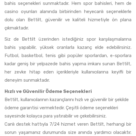
bahis seçenekleri sunmaktadır. Hem spor bahisleri, hem de
casino oyunları alanında birbirinden heyecanlı seçeneklerle
dolu olan Bettilt, güvenilir ve kaliteli hizmetiyle ön plana
çıkmaktadır.
Siz de Bettilt üzerinden istediğiniz spor karşılaşmalarına
bahis yapabilir, yüksek oranlarla kazanç elde edebilirsiniz.
Futbol, basketbol, tenis gibi popüler sporlardan, e-sporlara
kadar geniş bir yelpazede bahis yapma imkanı sunan Bettilt,
her zevke hitap eden içerikleriyle kullanıcılarına keyifli bir
deneyim sunmaktadır.
Hızlı ve Güvenilir Ödeme Seçenekleri
Bettilt, kullanıcılarının kazançlarını hızlı ve güvenilir bir şekilde
ödeme garantisi vermektedir. Çeşitli ödeme seçenekleri
sayesinde kolayca para yatırabilir ve çekebilirsiniz.
Canlı destek hattıyla 7/24 hizmet veren Bettilt, herhangi bir
sorun yaşamanız durumunda size anında yardımcı olacaktır.