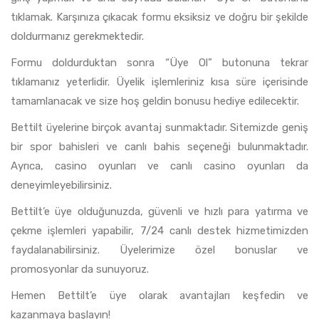
tıklamak. Karşınıza çıkacak formu eksiksiz ve doğru bir şekilde
doldurmanız gerekmektedir.
Formu doldurduktan sonra “Üye Ol” butonuna tekrar
tıklamanız yeterlidir. Üyelik işlemleriniz kısa süre içerisinde
tamamlanacak ve size hoş geldin bonusu hediye edilecektir.
Bettilt üyelerine birçok avantaj sunmaktadır. Sitemizde geniş
bir spor bahisleri ve canlı bahis seçeneği bulunmaktadır.
Ayrıca, casino oyunları ve canlı casino oyunları da
deneyimleyebilirsiniz.
Bettilt’e üye olduğunuzda, güvenli ve hızlı para yatırma ve
çekme işlemleri yapabilir, 7/24 canlı destek hizmetimizden
faydalanabilirsiniz. Üyelerimize özel bonuslar ve
promosyonlar da sunuyoruz.
Hemen Bettilt’e üye olarak avantajları keşfedin ve
kazanmaya başlayın!