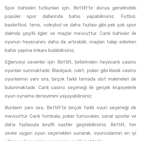
Spor bahisleri tutkunları için, Bettilt’te dünya genelindeki
popüler spor dallarında bahis yapabilirsiniz. Futbol,
basketbol, tenis, voleybol ve daha fazlası gibi pek çok spor
dalında çeşitli ligler ve maçlar mevcuttur. Canlı bahisler ile
oyunun heyecanını daha da artırabilir, maçları takip ederken
bahis yapma imkanı bulabilirsiniz.
Eğlenceyi sevenler için Bettilt, birbirinden heyecanlı casino
oyunları sunmaktadır. Blackjack, rulet, poker gibi klasik casino
oyunlarının yanı sıra, birçok farklı temada slot makineleri de
bulunmaktadır. Canlı casino seçeneği ile gerçek krupiyelerle
oyun oynama deneyimini yaşayabilirsiniz.
Bunların yanı sıra, Bettilt’te birçok farklı oyun seçeneği de
mevcuttur. Canlı tombala, poker turnuvaları, sanal sporlar ve
daha fazlasıyla keyifli saatler geçirebilirsiniz. Bettilt, her
zevke uygun oyun seçenekleri sunarak, oyuncularının en iyi