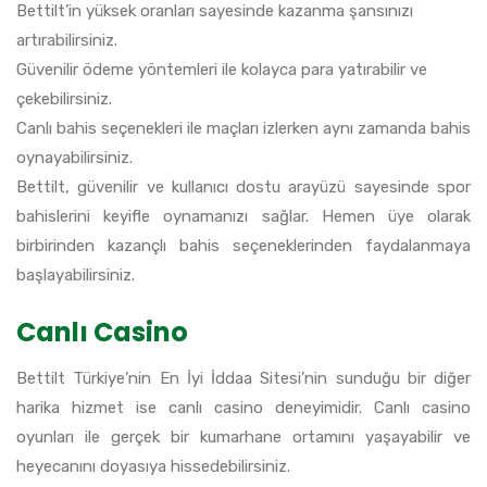
Bettilt’in yüksek oranları sayesinde kazanma şansınızı
artırabilirsiniz.
Güvenilir ödeme yöntemleri ile kolayca para yatırabilir ve
çekebilirsiniz.
Canlı bahis seçenekleri ile maçları izlerken aynı zamanda bahis
oynayabilirsiniz.
Bettilt, güvenilir ve kullanıcı dostu arayüzü sayesinde spor
bahislerini keyifle oynamanızı sağlar. Hemen üye olarak
birbirinden kazançlı bahis seçeneklerinden faydalanmaya
başlayabilirsiniz.
Canlı Casino
Bettilt Türkiye’nin En İyi İddaa Sitesi’nin sunduğu bir diğer
harika hizmet ise canlı casino deneyimidir. Canlı casino
oyunları ile gerçek bir kumarhane ortamını yaşayabilir ve
heyecanını doyasıya hissedebilirsiniz.