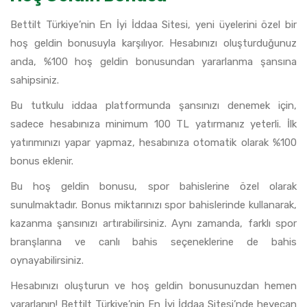
Bettilt Türkiye’nin En İyi İddaa Sitesi, yeni üyelerini özel bir
hoş geldin bonusuyla karşılıyor. Hesabınızı oluşturduğunuz
anda, %100 hoş geldin bonusundan yararlanma şansına
sahipsiniz.
Bu tutkulu iddaa platformunda şansınızı denemek için,
sadece hesabınıza minimum 100 TL yatırmanız yeterli. İlk
yatırımınızı yapar yapmaz, hesabınıza otomatik olarak %100
bonus eklenir.
Bu hoş geldin bonusu, spor bahislerine özel olarak
sunulmaktadır. Bonus miktarınızı spor bahislerinde kullanarak,
kazanma şansınızı artırabilirsiniz. Aynı zamanda, farklı spor
branşlarına ve canlı bahis seçeneklerine de bahis
oynayabilirsiniz.
Hesabınızı oluşturun ve hoş geldin bonusunuzdan hemen
yararlanın! Bettilt Türkiye’nin En İyi İddaa Sitesi’nde heyecan