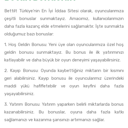
Bettilt Türkiye’nin En İyi İddaa Sitesi olarak, oyuncularımıza
çeşitli bonuslar sunmaktayız. Amacımız, kullanıcılarımızın
daha fazla kazanç elde etmelerini sağlamaktır. İşte sunmakta
olduğumuz bazı bonuslar:
1. Hoş Geldin Bonusu: Yeni üye olan oyuncularımıza özel hoş
geldin bonusu sunmaktayız. Bu bonus ile ilk yatırımınızı
katlayabilir ve daha büyük bir oyun deneyimi yaşayabilirsiniz.
2. Kayıp Bonusu: Oyunda kaybettiğiniz miktarın bir kısmını
geri alabilirsiniz. Kayıp bonusu ile oyuncularımız üzerindeki
maddi yükü hafifletebilir ve oyun keyfini daha fazla
yaşayabilirsiniz.
3. Yatırım Bonusu: Yatırım yaparken belirli miktarlarda bonus
kazanabilirsiniz. Bu bonuslar, oyuna daha fazla katkı
sağlamanızı ve kazanma şansınızı artırmanızı sağlar.